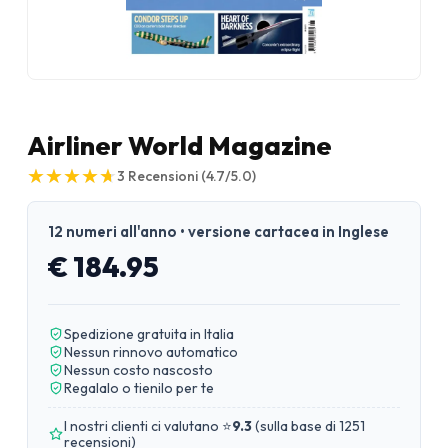
Airliner World Magazine
★
★
★
★
★
★
★
★
★
★
3
Recensioni
(4.7/5.0)
12 numeri all'anno • versione cartacea in Inglese
€ 184.95
Spedizione gratuita in Italia
Nessun rinnovo automatico
Nessun costo nascosto
Regalalo o tienilo per te
I nostri clienti ci valutano ⭐
9.3
(
sulla base di 1251
recensioni
)