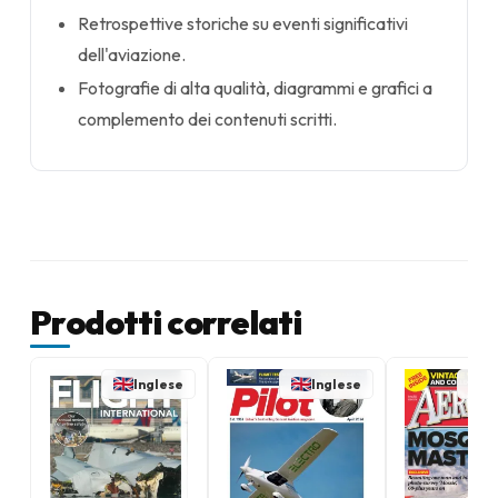
Retrospettive storiche su eventi significativi
dell'aviazione.
Fotografie di alta qualità, diagrammi e grafici a
complemento dei contenuti scritti.
Prodotti correlati
Inglese
Inglese
I