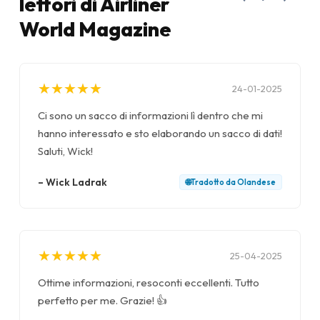
lettori di Airliner
World Magazine
★
★
★
★
★
★
★
★
★
★
24-01-2025
Ci sono un sacco di informazioni lì dentro che mi
hanno interessato e sto elaborando un sacco di dati!
Saluti, Wick!
–
Wick Ladrak
🌐
Tradotto da
Olandese
★
★
★
★
★
★
★
★
★
★
25-04-2025
Ottime informazioni, resoconti eccellenti. Tutto
perfetto per me. Grazie! 👍