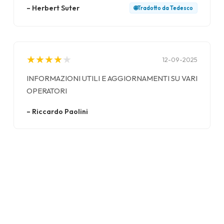
–
Herbert Suter
🌐
Tradotto da
Tedesco
★
★
★
★
★
★
★
★
★
★
12-09-2025
INFORMAZIONI UTILI E AGGIORNAMENTI SU VARI
OPERATORI
–
Riccardo Paolini