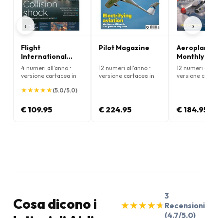
‹
›
Flight
Pilot Magazine
Aeroplane
International
Monthly Ma
Magazine
4 numeri all'anno •
12 numeri all'anno •
12 numeri all'a
versione cartacea in
versione cartacea in
versione carta
Inglese
Inglese
Inglese
★
★
★
★
★
★
★
★
★
★
(5.0/5.0)
€ 109.95
€ 224.95
€ 184.95
3
Cosa dicono i
★
★
★
★
★
★
★
★
★
★
Recensioni
(4.7/5.0)