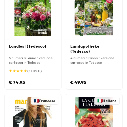
Landlust (Tedesco)
Landapotheke
(Tedesco)
6 numeri all'anno • versione
4 numeri all'anno • versione
cartacea in Tedesco
cartacea in Tedesco
★
★
★
★
★
★
★
★
★
★
(5.0/5.0)
€ 74.95
€ 49.95
Francese
Italiano