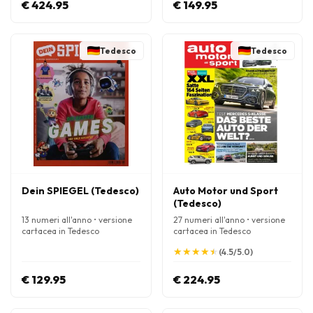
€ 424.95
€ 149.95
Tedesco
Tedesco
Dein SPIEGEL (Tedesco)
Auto Motor und Sport
(Tedesco)
13 numeri all'anno • versione
27 numeri all'anno • versione
cartacea in Tedesco
cartacea in Tedesco
★
★
★
★
★
★
★
★
★
★
(4.5/5.0)
€ 129.95
€ 224.95