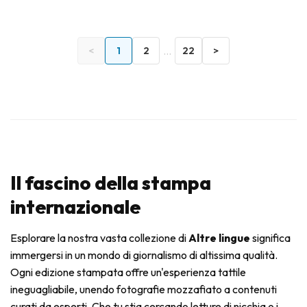
...
<
1
2
22
>
Il fascino della stampa
internazionale
Esplorare la nostra vasta collezione di
Altre lingue
significa
immergersi in un mondo di giornalismo di altissima qualità.
Ogni edizione stampata offre un'esperienza tattile
ineguagliabile, unendo fotografie mozzafiato a contenuti
curati da esperti. Che tu stia cercando letture di nicchia o i