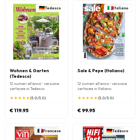
Tedesco
Italiano
Wohnen & Garten
Sale & Pepe (Italiano)
(Tedesco)
12 numeri all'anno • versione
12 numeri all'anno • versione
cartacea in Tedesco
cartacea in Italiano
★
★
★
★
★
★
★
★
★
★
★
★
★
★
★
★
★
★
★
★
(5.0/5.0)
(5.0/5.0)
€ 119.95
€ 99.95
Francese
Tedesco