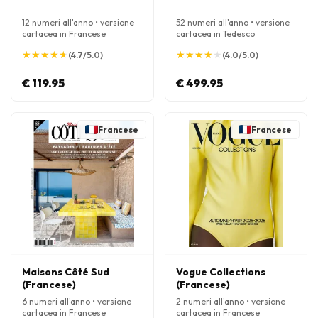
12 numeri all'anno • versione
52 numeri all'anno • versione
cartacea in Francese
cartacea in Tedesco
★
★
★
★
★
★
★
★
★
★
★
★
★
★
★
★
★
★
★
★
(4.7/5.0)
(4.0/5.0)
€ 119.95
€ 499.95
Francese
Francese
Maisons Côté Sud
Vogue Collections
(Francese)
(Francese)
6 numeri all'anno • versione
2 numeri all'anno • versione
cartacea in Francese
cartacea in Francese