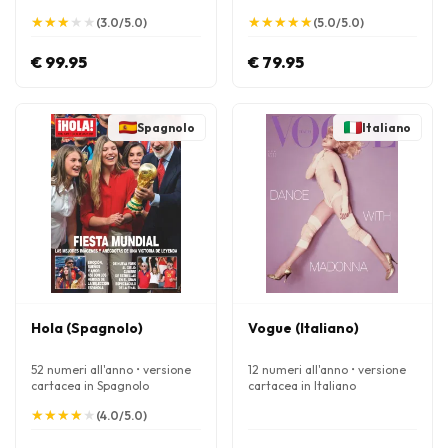
★
★
★
★
★
★
★
★
★
★
★
★
★
★
★
★
★
★
★
★
(3.0/5.0)
(5.0/5.0)
€ 99.95
€ 79.95
Spagnolo
Italiano
Hola (Spagnolo)
Vogue (Italiano)
52 numeri all'anno • versione
12 numeri all'anno • versione
cartacea in Spagnolo
cartacea in Italiano
★
★
★
★
★
★
★
★
★
★
(4.0/5.0)