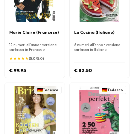
Marie Claire (Francese)
La Cucina (Italiano)
12 numeri all'anno • versione
6 numeri all'anno • versione
cartacea in Francese
cartacea in Italiano
★
★
★
★
★
★
★
★
★
★
(5.0/5.0)
€ 99.95
€ 82.50
Tedesco
Tedesco