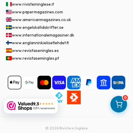
www.rivisteininglese.it
www.papermagazines.com
www.americanmagazines.co.uk
www.engelskatidskrifter.se
www.internationalemagasiner.dk
www.englanninkielisetlehdet.fi
www.revistaseningles.es
www.revistasemingles.pt
0
9,3
★★★★★
1251 recensioni
©
2026
Riviste in Inglese