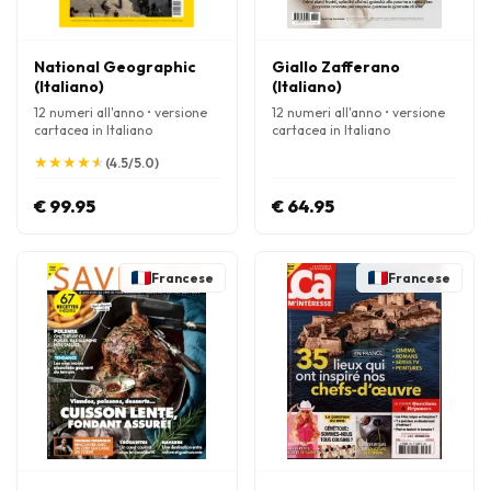
National Geographic
Giallo Zafferano
(Italiano)
(Italiano)
12 numeri all'anno • versione
12 numeri all'anno • versione
cartacea in Italiano
cartacea in Italiano
★
★
★
★
★
★
★
★
★
★
(4.5/5.0)
€ 99.95
€ 64.95
Francese
Francese