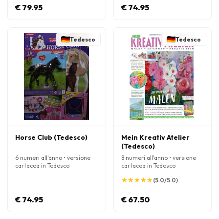
€ 79.95
€ 74.95
Tedesco
Tedesco
Horse Club (Tedesco)
Mein Kreativ Atelier
(Tedesco)
6 numeri all'anno • versione
8 numeri all'anno • versione
cartacea in Tedesco
cartacea in Tedesco
★
★
★
★
★
★
★
★
★
★
(5.0/5.0)
€ 74.95
€ 67.50