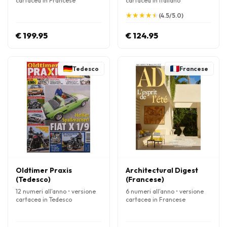
cartacea in Francese
cartacea in Italiano
★
★
★
★
★
★
★
★
★
★
(4.5/5.0)
€ 199.95
€ 124.95
Tedesco
Francese
Oldtimer Praxis
Architectural Digest
(Tedesco)
(Francese)
12 numeri all'anno • versione
6 numeri all'anno • versione
cartacea in Tedesco
cartacea in Francese