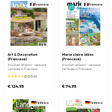
Francese
Francese
Art & Decoration
Marie claire idées
(Francese)
(Francese)
9 numeri all'anno • versione
6 numeri all'anno • versione
cartacea in Francese
cartacea in Francese
★
★
★
★
★
★
★
★
★
★
(5.0/5.0)
€ 124.95
€ 74.95
Tedesco
Tedesco