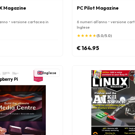
X Magazine
PC Pilot Magazine
'anno • versione cartacea in
6 numeri all'anno • versione car
Inglese
★
★
★
★
★
★
★
★
★
★
(5.0/5.0)
€ 164.95
Inglese