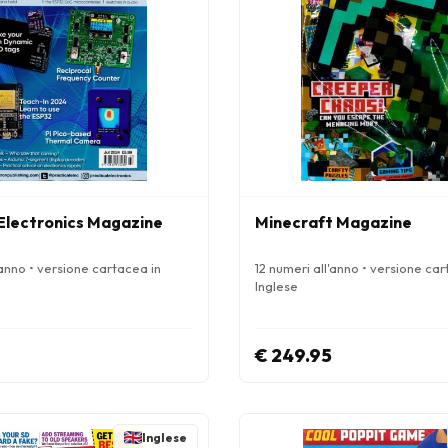
 Electronics Magazine
Minecraft Magazine
'anno • versione cartacea in
12 numeri all'anno • versione car
Inglese
€ 249.95
Inglese