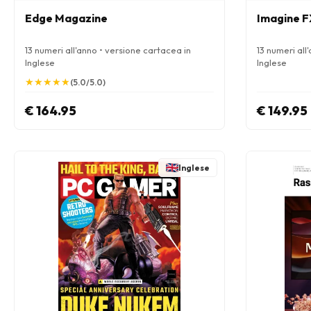
Edge Magazine
Imagine F
13 numeri all'anno • versione cartacea in
13 numeri all
Inglese
Inglese
★
★
★
★
★
★
★
★
★
★
(5.0/5.0)
€ 164.95
€ 149.95
Inglese