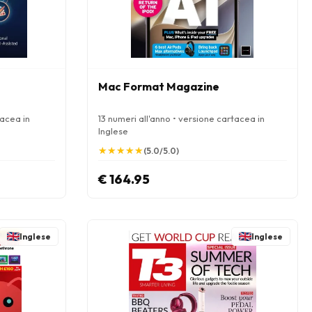
Mac Format Magazine
tacea in
13 numeri all'anno • versione cartacea in
Inglese
★
★
★
★
★
★
★
★
★
★
(5.0/5.0)
€ 164.95
Inglese
Inglese