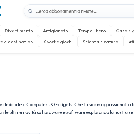
E
Divertimento
Artigianato
Tempo libero
Casa e 
e e destinazioni
Sport e giochi
Scienza e natura
Af
inglese dedicate a Computers & Gadgets. Che tu sia un appassionato
ri le ultime novità su hardware e software esplorando la nostra s