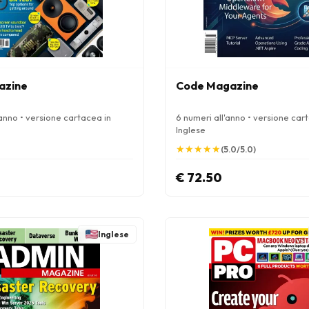
azine
Code Magazine
'anno • versione cartacea in
6 numeri all'anno • versione car
Inglese
★
★
★
★
★
★
★
★
★
★
(5.0/5.0)
€ 72.50
Inglese