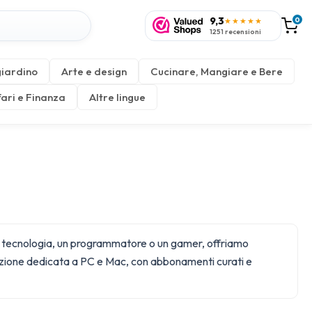
9,3
0
★★★★★
1251 recensioni
giardino
Arte e design
Cucinare, Mangiare e Bere
fari e Finanza
Altre lingue
 di tecnologia, un programmatore o un gamer, offriamo
ezione dedicata a
PC e Mac
, con abbonamenti curati e