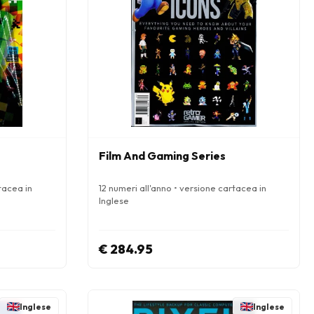
Film And Gaming Series
tacea in
12 numeri all'anno • versione cartacea in
Inglese
€ 284.95
Inglese
Inglese