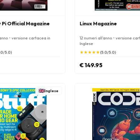
 Pi Official Magazine
Linux Magazine
'anno • versione cartacea in
12 numeri all'anno • versione car
Inglese
★
★
★
★
★
★
★
★
★
★
.0/5.0)
(5.0/5.0)
€ 149.95
Inglese