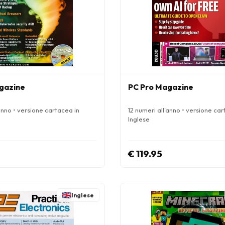
gazine
PC Pro Magazine
anno • versione cartacea in
12 numeri all'anno • versione car
Inglese
€ 119.95
Inglese