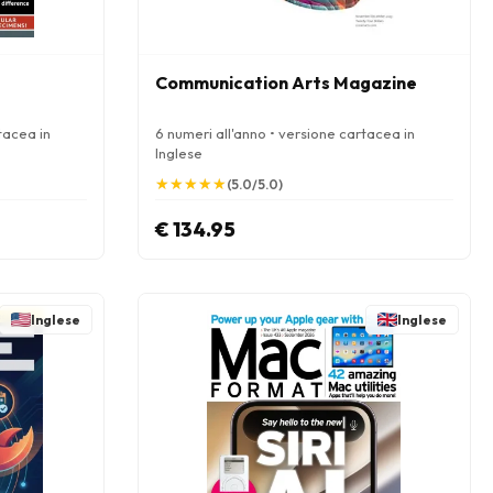
Communication Arts Magazine
tacea in
6 numeri all'anno • versione cartacea in
Inglese
★
★
★
★
★
★
★
★
★
★
(5.0/5.0)
€ 134.95
Inglese
Inglese