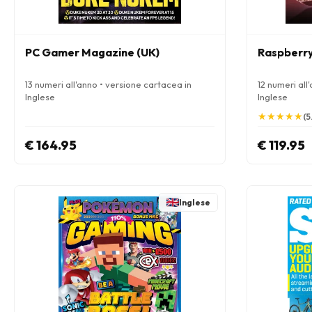
PC Gamer Magazine (UK)
Raspberry
13 numeri all'anno • versione cartacea in
12 numeri all
Inglese
Inglese
★
★
★
★
★
★
★
★
★
★
(5
€ 164.95
€ 119.95
Inglese