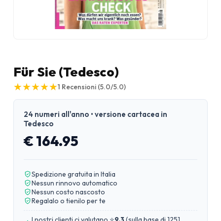
Für Sie (Tedesco)
★
★
★
★
★
★
★
★
★
★
1
Recensioni
(5.0/5.0)
24 numeri all'anno • versione cartacea in
Tedesco
€ 164.95
Spedizione gratuita in Italia
Nessun rinnovo automatico
Nessun costo nascosto
Regalalo o tienilo per te
I nostri clienti ci valutano ⭐
9.3
(
sulla base di 1251