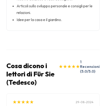
Articoli sullo sviluppo personale e consigli per le
relazioni.
Idee per la casa e il giardino.
1
Cosa dicono i
★
★
★
★
★
★
★
★
★
★
Recensioni
(5.0/5.0)
lettori di Für Sie
(Tedesco)
★
★
★
★
★
★
★
★
★
★
29-08-2024