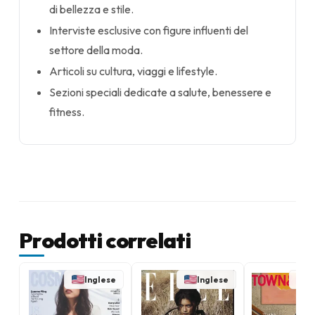
di bellezza e stile.
Interviste esclusive con figure influenti del
settore della moda.
Articoli su cultura, viaggi e lifestyle.
Sezioni speciali dedicate a salute, benessere e
fitness.
Prodotti correlati
Inglese
Inglese
I