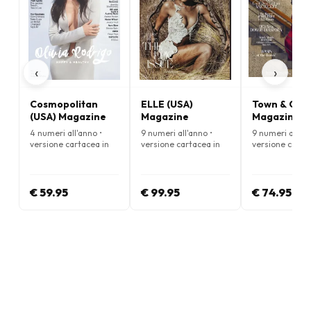
‹
›
Cosmopolitan
ELLE (USA)
Town & Cou
(USA) Magazine
Magazine
Magazine
4 numeri all'anno •
9 numeri all'anno •
9 numeri all'an
versione cartacea in
versione cartacea in
versione carta
Inglese
Inglese
Inglese
€ 59.95
€ 99.95
€ 74.95