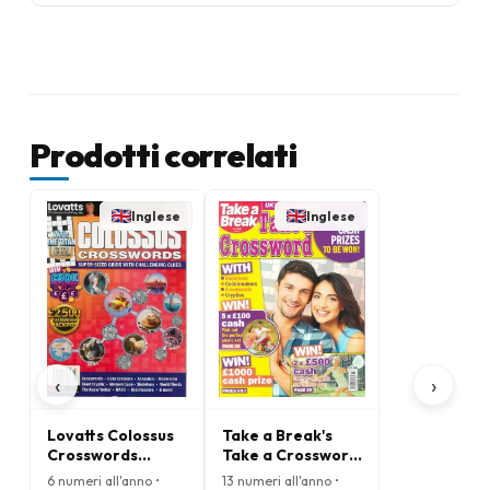
Prodotti correlati
Inglese
Inglese
‹
›
Lovatts Colossus
Take a Break's
Crosswords
Take a Crossword
Magazine
Magazine
6 numeri all'anno •
13 numeri all'anno •