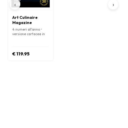
‹
›
Art Culinaire
Magazine
4 numeri all'anno •
versione cartacea in
Inglese
€ 119.95