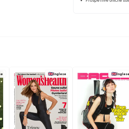
Prospettive uniche sull
se
Inglese
Ingles