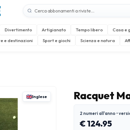
E
Divertimento
Artigianato
Tempo libero
Casa e 
e e destinazioni
Sport e giochi
Scienza e natura
Af
Racquet M
Inglese
2 numeri all'anno • vers
€ 124.95