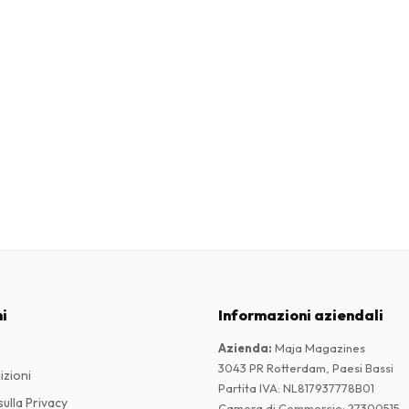
i
Informazioni aziendali
Azienda
:
Maja Magazines
3043 PR Rotterdam, Paesi Bassi
izioni
Partita IVA
:
NL817937778B01
ulla Privacy
Camera di Commercio
:
27300515