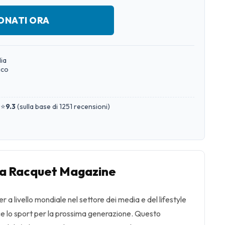
ONATI ORA
lia
ico
 ⭐
9.3
(
sulla base di 1251 recensioni
)
a Racquet Magazine
r a livello mondiale nel settore dei media e del lifestyle
isce lo sport per la prossima generazione. Questo