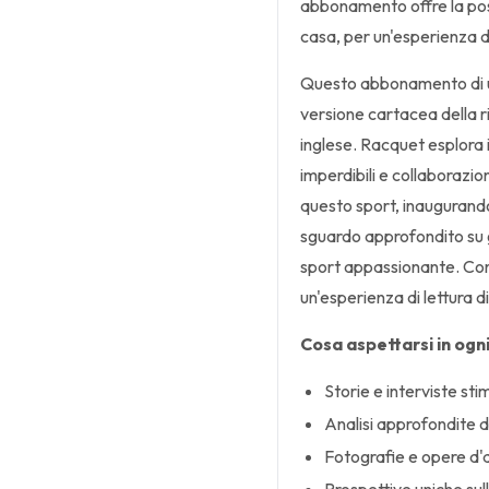
abbonamento offre la poss
casa, per un'esperienza di
Questo abbonamento di un
versione cartacea della ri
inglese. Racquet esplora i
imperdibili e collaborazio
questo sport, inaugurando
sguardo approfondito su g
sport appassionante. Con
un'esperienza di lettura di
Cosa aspettarsi in ogn
Storie e interviste stim
Analisi approfondite d
Fotografie e opere d'a