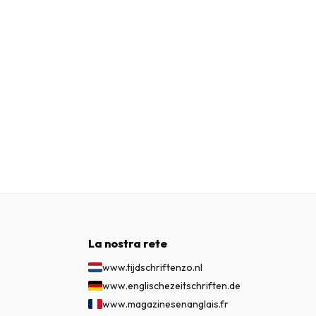
La nostra rete
www.tijdschriftenzo.nl
www.englischezeitschriften.de
www.magazinesenanglais.fr