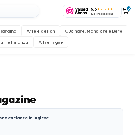
9,3
0
★★★★★
1251 recensioni
giardino
Arte e design
Cucinare, Mangiare e Bere
fari e Finanza
Altre lingue
agazine
ione cartacea in Inglese