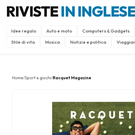
RIVISTE
IN INGLES
Idee regalo
Auto e moto
Computers & Gadgets
Stile di vita
Musica
Notizie e politica
Viaggiar
Home
Sport e giochi
Racquet Magazine
/
/