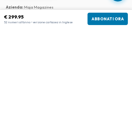
Azienda
:
Maja Magazines
3043 PR Rotterdam, Paesi Bassi
€ 299.95
ABBONATI ORA
Partita IVA
:
NL817937778B01
52 numeri all'anno • versione cartacea in Inglese
Camera di Commercio
:
27300515
La nostra rete
www.tijdschriftenzo.nl
www.englischezeitschriften.de
www.magazinesenanglais.fr
www.rivisteininglese.it
www.papermagazines.com
www.americanmagazines.co.uk
www.engelskatidskrifter.se
www.internationalemagasiner.dk
www.englanninkielisetlehdet.fi
www.revistaseningles.es
www.revistasemingles.pt