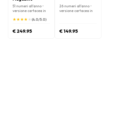
51 numeri all'anno •
26 numeri all'anno •
versione cartacea in
versione cartacea in
Inglese
Inglese
★
★
★
★
★
★
★
★
★
★
(4.0/5.0)
€ 249.95
€ 149.95