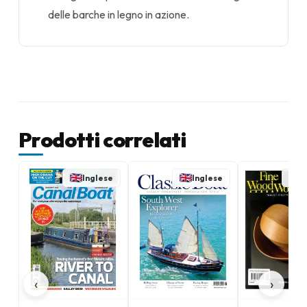
delle barche in legno in azione.
Prodotti correlati
Inglese
Inglese
I
‹
›