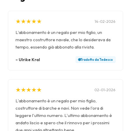
★
★
★
★
★
★
★
★
★
★
14-02-2026
L'abbonamento è un regalo per mio figlio, un
maestro costruttore navale, che lo desiderava da
tempo, essendo già abbonato alla rivista.
–
Ulrike Kral
🌐
Tradotto da
Tedesco
★
★
★
★
★
★
★
★
★
★
02-01-2026
L'abbonamento è un regalo per mio figlio,
costruttore di barche e navi. Non vede l'ora di
leggere l'ultimo numero. L'ultimo abbonamento è
andato liscio e spero che il rinnovo per i prossimi
due anni vada altrettanto bene.