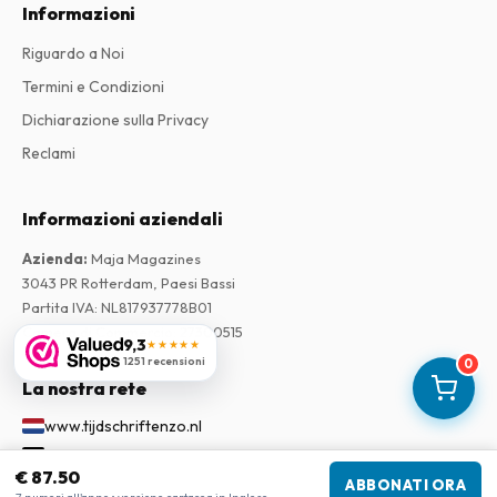
Informazioni
Riguardo a Noi
Termini e Condizioni
Dichiarazione sulla Privacy
Reclami
Informazioni aziendali
Azienda
:
Maja Magazines
3043 PR Rotterdam, Paesi Bassi
Partita IVA
:
NL817937778B01
Camera di Commercio
:
27300515
9,3
★★★★★
1251 recensioni
0
La nostra rete
www.tijdschriftenzo.nl
www.englischezeitschriften.de
€ 87.50
www.magazinesenanglais.fr
ABBONATI ORA