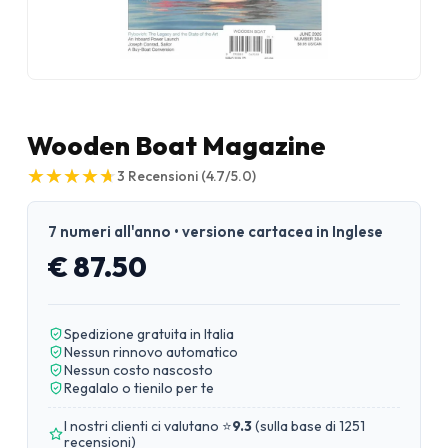
Wooden Boat Magazine
★
★
★
★
★
★
★
★
★
★
3
Recensioni
(4.7/5.0)
7 numeri all'anno • versione cartacea in Inglese
€ 87.50
Spedizione gratuita in Italia
Nessun rinnovo automatico
Nessun costo nascosto
Regalalo o tienilo per te
I nostri clienti ci valutano ⭐
9.3
(
sulla base di 1251
recensioni
)