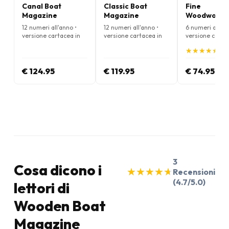
Canal Boat
Classic Boat
Fine
Magazine
Magazine
Woodworki
Magazine
12 numeri all'anno •
12 numeri all'anno •
6 numeri all'an
versione cartacea in
versione cartacea in
versione carta
Inglese
Inglese
Inglese
★
★
★
★
★
★
★
★
★
★
(5.
€ 124.95
€ 119.95
€ 74.95
3
Cosa dicono i
★
★
★
★
★
★
★
★
★
★
Recensioni
(4.7/5.0)
lettori di
Wooden Boat
Magazine