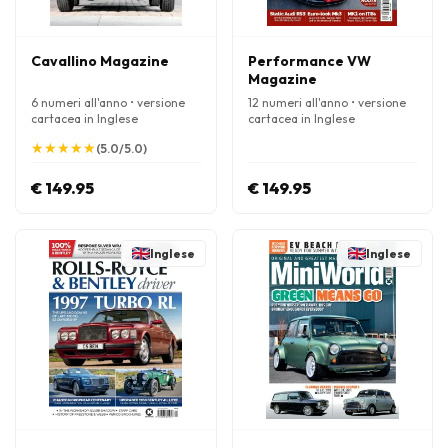
Cavallino Magazine
Performance VW
Magazine
6 numeri all'anno • versione
12 numeri all'anno • versione
cartacea in Inglese
cartacea in Inglese
★
★
★
★
★
★
★
★
★
★
(5.0/5.0)
€ 149.95
€ 149.95
Inglese
Inglese