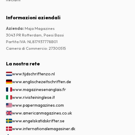
Informazioni aziendali
Azienda
:
Maja Magazines
3043 PR Rotterdam, Paesi Bassi
Partita IVA
:
NL817937778B01
Camera di Commercio
:
27300515
La nostra rete
www.tijdschriftenzo.nl
www.englischezeitschriften.de
www.magazinesenanglais.fr
www.rivisteininglese.it
www.papermagazines.com
www.americanmagazines.co.uk
www.engelskatidskrifter.se
www.internationalemagasiner.dk