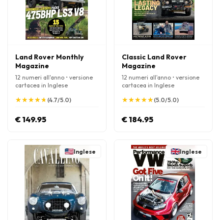
Land Rover Monthly
Classic Land Rover
Magazine
Magazine
12 numeri all'anno • versione
12 numeri all'anno • versione
cartacea in Inglese
cartacea in Inglese
★
★
★
★
★
★
★
★
★
★
★
★
★
★
★
★
★
★
★
★
(4.7/5.0)
(5.0/5.0)
€ 149.95
€ 184.95
Inglese
Inglese