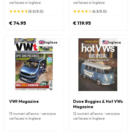
cartacea in Inglese
cartacea in Inglese
★
★
★
★
★
★
★
★
★
★
★
★
★
★
★
★
★
★
★
★
(5.0/5.0)
(4.5/5.0)
€ 74.95
€ 119.95
Inglese
Inglese
VWt Magazine
Dune Buggies & Hot VWs
Magazine
13 numeri all'anno • versione
12 numeri all'anno • versione
cartacea in Inglese
cartacea in Inglese