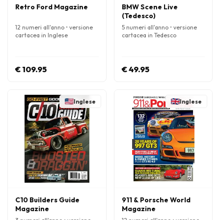
Retro Ford Magazine
BMW Scene Live
(Tedesco)
12 numeri all'anno • versione
5 numeri all'anno • versione
cartacea in Inglese
cartacea in Tedesco
€ 109.95
€ 49.95
Inglese
Inglese
C10 Builders Guide
911 & Porsche World
Magazine
Magazine