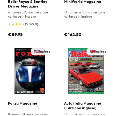
Rolls-Royce & Bentley
MiniWorld Magazine
Driver Magazine
6 numeri all'anno • versione
13 numeri all'anno • versione
cartacea in Inglese
cartacea in Inglese
★
★
★
★
★
★
★
★
★
★
(5.0/5.0)
€ 89.95
€ 162.50
Inglese
Inglese
Forza Magazine
Auto Italia Magazine
(Edizione inglese)
8 numeri all'anno • versione
12 numeri all'anno • versione