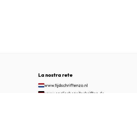
La nostra rete
www.tijdschriftenzo.nl
www.englischezeitschriften.de
www.magazinesenanglais.fr
€ 377.50
ABBONATI ORA
www.rivisteininglese.it
www.papermagazines.com
www.americanmagazines.co.uk
www.engelskatidskrifter.se