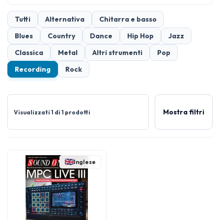
Tutti
Alternativa
Chitarra e basso
Blues
Country
Dance
Hip Hop
Jazz
Classica
Metal
Altri strumenti
Pop
Recording
Rock
Mostra filtri
Visualizzati 1 di 1 prodotti
Inglese