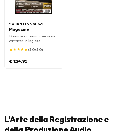
Sound On Sound
Magazine
12 numeri all'anno • versione
cartacea in Inglese
★
★
★
★
★
★
★
★
★
★
(5.0/5.0)
€ 134.95
L'Arte della Registrazione e
della Produzione Audio