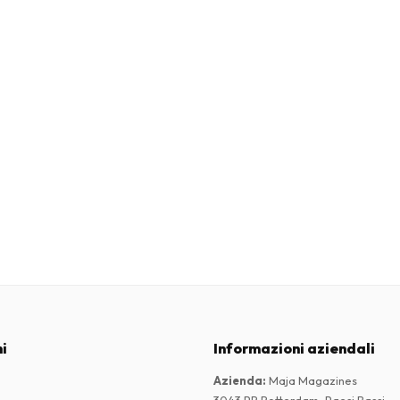
i
Informazioni aziendali
Azienda
:
Maja Magazines
3043 PR Rotterdam, Paesi Bassi