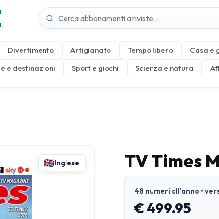
E
Divertimento
Artigianato
Tempo libero
Casa e 
e e destinazioni
Sport e giochi
Scienza e natura
Af
TV Times 
Inglese
48 numeri all'anno • ver
€ 499.95