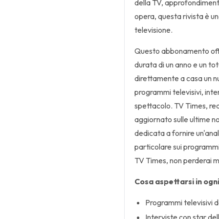
della TV, approfondimenti 
opera, questa rivista è un
televisione.
Questo abbonamento offr
durata di un anno e un tot
direttamente a casa un num
programmi televisivi, inte
spettacolo. TV Times, red
aggiornato sulle ultime n
dedicata a fornire un'anal
particolare sui programmi 
TV Times, non perderai ma
Cosa aspettarsi in ogn
Programmi televisivi de
Interviste con star de