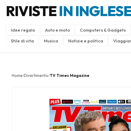
RIVISTE
IN INGLES
Idee regalo
Auto e moto
Computers & Gadgets
Stile di vita
Musica
Notizie e politica
Viaggiar
Home
Divertimento
TV Times Magazine
/
/