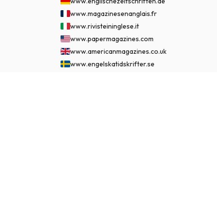
www.englischezeitschriften.de
www.magazinesenanglais.fr
www.rivisteininglese.it
www.papermagazines.com
www.americanmagazines.co.uk
www.engelskatidskrifter.se
www.internationalemagasiner.dk
www.englanninkielisetlehdet.fi
€ 499.95
ABBONATI ORA
www.revistaseningles.es
www.revistasemingles.pt