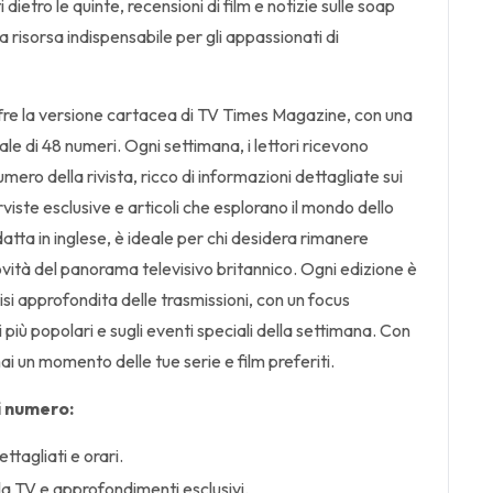
dietro le quinte, recensioni di film e notizie sulle soap
a risorsa indispensabile per gli appassionati di
e la versione cartacea di TV Times Magazine, con una
ale di 48 numeri. Ogni settimana, i lettori ricevono
ero della rivista, ricco di informazioni dettagliate sui
rviste esclusive e articoli che esplorano il mondo dello
atta in inglese, è ideale per chi desidera rimanere
ovità del panorama televisivo britannico. Ogni edizione è
isi approfondita delle trasmissioni, con un focus
più popolari e sugli eventi speciali della settimana. Con
i un momento delle tue serie e film preferiti.
i numero:
ttagliati e orari.
lla TV e approfondimenti esclusivi.