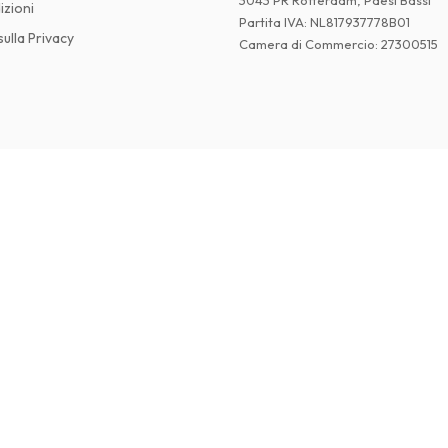
izioni
Partita IVA
:
NL817937778B01
ulla Privacy
Camera di Commercio
:
27300515
©
2026
Riviste in Inglese