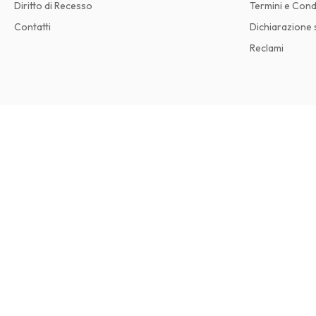
Diritto di Recesso
Termini e Cond
Contatti
Dichiarazione s
Reclami
TV Times Magazine
48 numeri all'anno • versione cartacea in Inglese