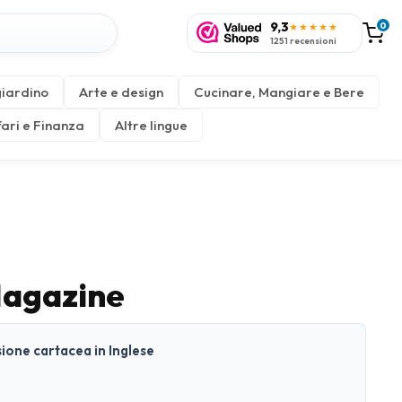
9,3
0
★★★★★
1251 recensioni
giardino
Arte e design
Cucinare, Mangiare e Bere
fari e Finanza
Altre lingue
Magazine
sione cartacea in Inglese