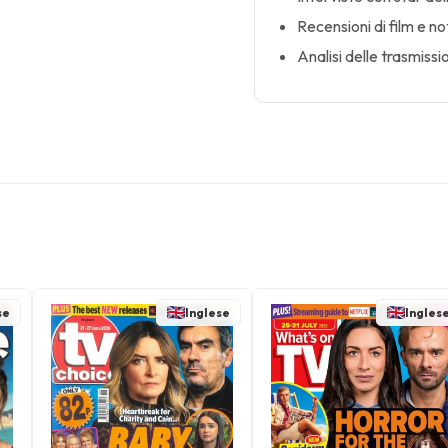
Recensioni di film e no
Analisi delle trasmissio
se
Inglese
Ingles