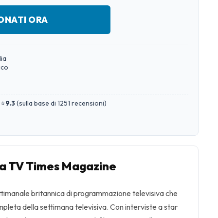
ONATI ORA
lia
ico
 ⭐
9.3
(
sulla base di 1251 recensioni
)
 TV Times Magazine
ttimanale britannica di programmazione televisiva che
leta della settimana televisiva. Con interviste a star