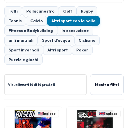
Tutti
Pallacanestro
Golf
Rugby
Tennis
Calcio
Altri sport con la palla
Fitness e Bodybuilding
In esecuzione
arti marziali
Sport d’acqua
Ciclismo
Sport invernali
Altri sport
Poker
Puzzle e giochi
Mostra filtri
Visualizzati 14 di 14 prodotti
Inglese
Inglese