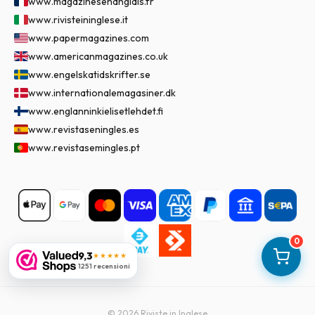
www.magazinesenanglais.fr
www.rivisteininglese.it
www.papermagazines.com
www.americanmagazines.co.uk
www.engelskatidskrifter.se
www.internationalemagasiner.dk
www.englanninkielisetlehdet.fi
www.revistaseningles.es
www.revistasemingles.pt
0
9,3
★★★★★
1251 recensioni
©
2026
Riviste in Inglese