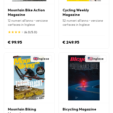
Mountain Bike Action
Cycling Weekly
Magazine
Magazine
12 numeri all'anno • versione
52 numeri all'anno • versione
cartacea in Inglese
cartacea in Inglese
★
★
★
★
★
★
★
★
★
★
(4.0/5.0)
€ 99.95
€ 249.95
Inglese
Inglese
Mountain Biking
Bicycling Magazine