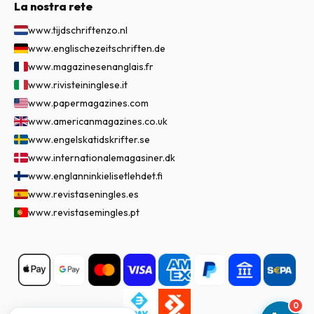
La nostra rete
www.tijdschriftenzo.nl
www.englischezeitschriften.de
www.magazinesenanglais.fr
www.rivisteininglese.it
www.papermagazines.com
www.americanmagazines.co.uk
www.engelskatidskrifter.se
www.internationalemagasiner.dk
www.englanninkielisetlehdet.fi
www.revistaseningles.es
www.revistasemingles.pt
0