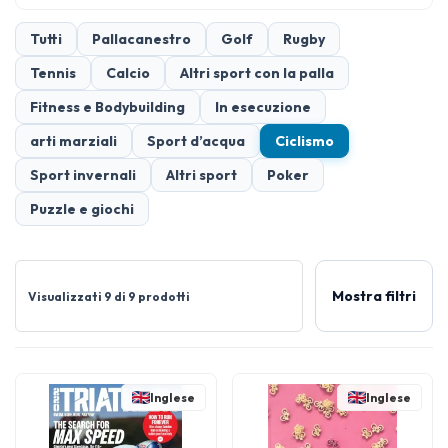
Tutti
Pallacanestro
Golf
Rugby
Tennis
Calcio
Altri sport con la palla
Fitness e Bodybuilding
In esecuzione
arti marziali
Sport d’acqua
Ciclismo
Sport invernali
Altri sport
Poker
Puzzle e giochi
Mostra filtri
Visualizzati 9 di 9 prodotti
Inglese
Inglese