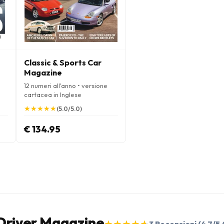
Classic & Sports Car
Magazine
12 numeri all'anno • versione
cartacea in Inglese
★
★
★
★
★
★
★
★
★
★
(5.0/5.0)
€ 134.95
d Driver Magazine
★
★
★
★
★
★
★
★
★
★