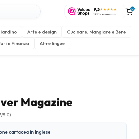
9,3
0
★★★★★
1251 recensioni
giardino
Arte e design
Cucinare, Mangiare e Bere
fari e Finanza
Altre lingue
iver Magazine
7/5.0)
ione cartacea in Inglese