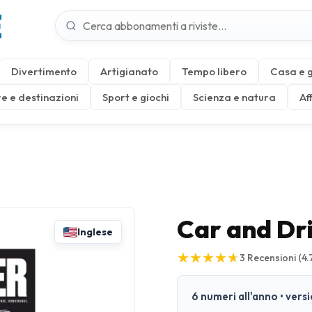
E
Divertimento
Artigianato
Tempo libero
Casa e 
e e destinazioni
Sport e giochi
Scienza e natura
Af
Car and Dr
Inglese
★
★
★
★
★
★
★
★
★
★
3
Recensioni
(4.
6 numeri all'anno • vers