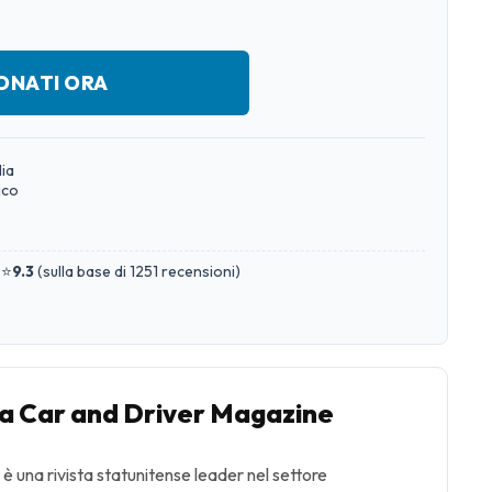
ONATI ORA
lia
ico
 ⭐
9.3
(
sulla base di 1251 recensioni
)
 Car and Driver Magazine
 una rivista statunitense leader nel settore