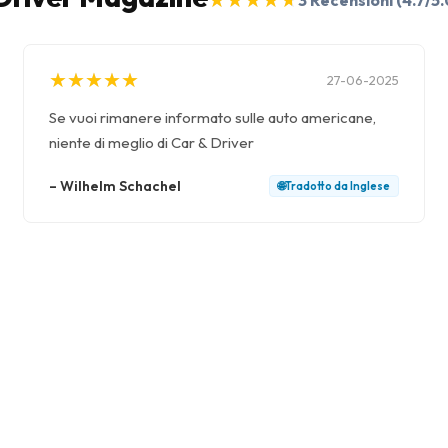
3
Recensioni
(4.7/5.
★
★
★
★
★
★
★
★
★
★
27-06-2025
Se vuoi rimanere informato sulle auto americane,
niente di meglio di Car & Driver
–
Wilhelm Schachel
🌐
Tradotto da
Inglese