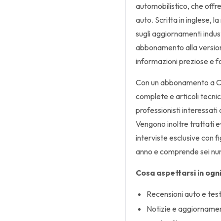
automobilistico, che offre
auto. Scritta in inglese, la
sugli aggiornamenti indust
abbonamento alla versione
informazioni preziose e fo
Con un abbonamento a Car
complete e articoli tecnici
professionisti interessati
Vengono inoltre trattati e
interviste esclusive con f
anno e comprende sei num
Cosa aspettarsi in ogn
Recensioni auto e test 
Notizie e aggiornament