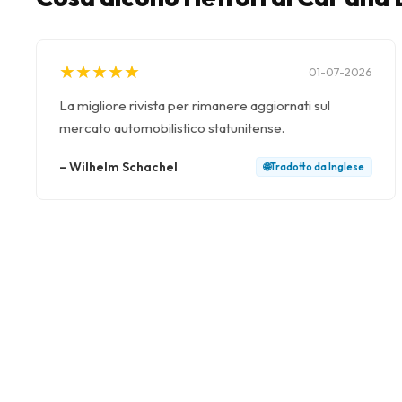
★
★
★
★
★
★
★
★
★
★
01-07-2026
La migliore rivista per rimanere aggiornati sul
mercato automobilistico statunitense.
–
Wilhelm Schachel
🌐
Tradotto da
Inglese