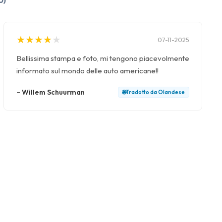
0)
★
★
★
★
★
★
★
★
★
★
07-11-2025
Bellissima stampa e foto, mi tengono piacevolmente
informato sul mondo delle auto americane!!
–
Willem Schuurman
🌐
Tradotto da
Olandese