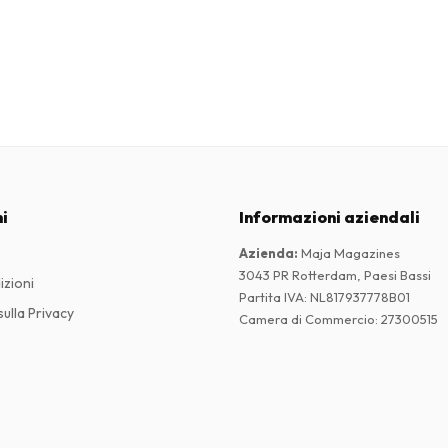
i
Informazioni aziendali
Azienda
:
Maja Magazines
3043 PR Rotterdam, Paesi Bassi
izioni
Partita IVA
:
NL817937778B01
ulla Privacy
Camera di Commercio
:
27300515