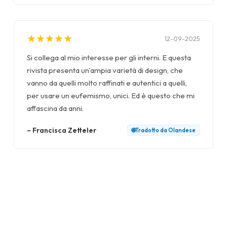
★
★
★
★
★
★
★
★
★
★
12-09-2025
Si collega al mio interesse per gli interni. E questa
rivista presenta un'ampia varietà di design, che
vanno da quelli molto raffinati e autentici a quelli,
per usare un eufemismo, unici. Ed è questo che mi
affascina da anni.
–
Francisca Zetteler
🌐
Tradotto da
Olandese