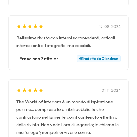
★
★
★
★
★
★
★
★
★
★
17-08-2024
Bellissima rivista con interni sorprendenti, articoli
interessanti e fotografie impeccabili.
–
Francisca Zetteler
🌐
Tradotto da
Olandese
★
★
★
★
★
★
★
★
★
★
01-11-2024
The World of Interiors è un mondo di ispirazione
per me... comprese le orribili pubblicità che
contrastano nettamente con il contenuto effettivo
della rivista. Non vedo l'ora di leggerlo; lo chiamo la
mia "droga"; non potrei vivere senza.