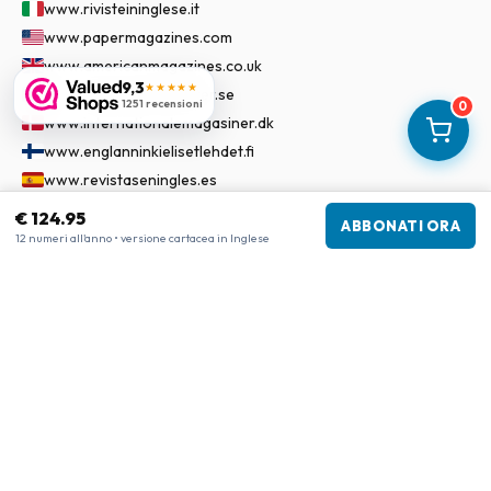
www.rivisteininglese.it
www.papermagazines.com
www.americanmagazines.co.uk
9,3
★★★★★
www.engelskatidskrifter.se
1251 recensioni
0
www.internationalemagasiner.dk
www.englanninkielisetlehdet.fi
www.revistaseningles.es
www.revistasemingles.pt
€ 124.95
ABBONATI ORA
12 numeri all'anno • versione cartacea in Inglese
©
2026
Riviste in Inglese