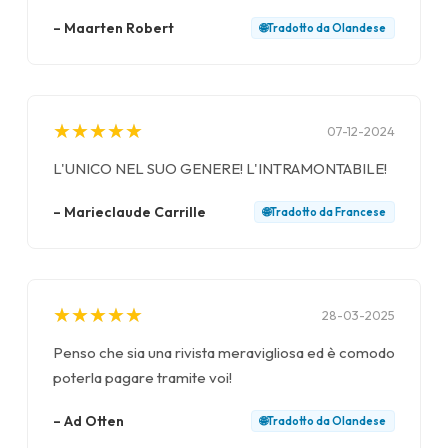
–
Maarten Robert
🌐
Tradotto da
Olandese
★
★
★
★
★
★
★
★
★
★
07-12-2024
L'UNICO NEL SUO GENERE! L'INTRAMONTABILE!
–
Marieclaude Carrille
🌐
Tradotto da
Francese
★
★
★
★
★
★
★
★
★
★
28-03-2025
Penso che sia una rivista meravigliosa ed è comodo
poterla pagare tramite voi!
–
Ad Otten
🌐
Tradotto da
Olandese