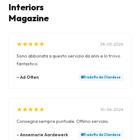
Interiors
Magazine
★
★
★
★
★
★
★
★
★
★
28-03-2026
Sono abbonata a questo servizio da anni e lo trovo
fantastico.
–
Ad Otten
🌐
Tradotto da
Olandese
★
★
★
★
★
★
★
★
★
★
10-06-2024
Consegna sempre puntuale. Ottimo servizio.
–
Annemarie Aardewerk
🌐
Tradotto da
Olandese