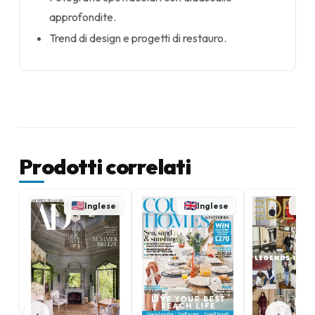
approfondite.
Trend di design e progetti di restauro.
Prodotti correlati
Inglese
Inglese
I
‹
›