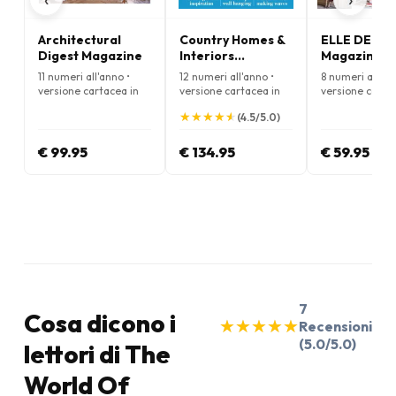
Architectural
Country Homes &
ELLE DECO
Digest Magazine
Interiors
Magazine
Magazine
11 numeri all'anno •
12 numeri all'anno •
8 numeri all'an
versione cartacea in
versione cartacea in
versione carta
Inglese
Inglese
Inglese
★
★
★
★
★
★
★
★
★
★
(4.5/5.0)
€ 99.95
€ 134.95
€ 59.95
7
Cosa dicono i
★
★
★
★
★
★
★
★
★
★
Recensioni
(5.0/5.0)
lettori di The
World Of